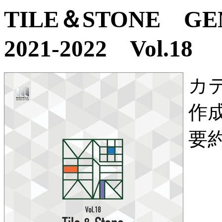
TILE＆STONE G
2021-2022 Vol.18
カ
作
要