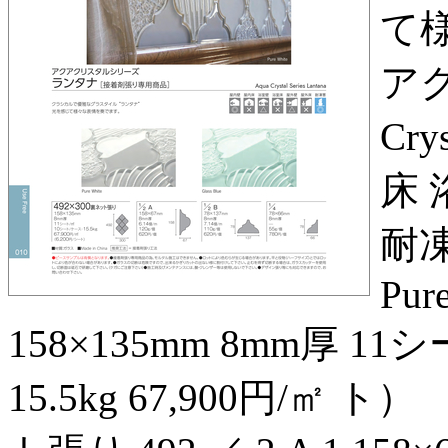
て
アク
Cry
床 
耐凍
Pure
158×135mm 8mm厚 11
15.5kg 67,900円/㎡ ト）