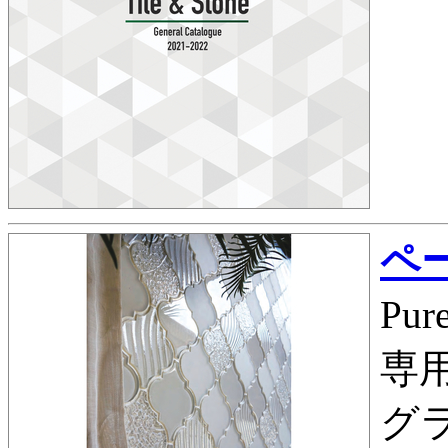
ペー
Pu
専
グ