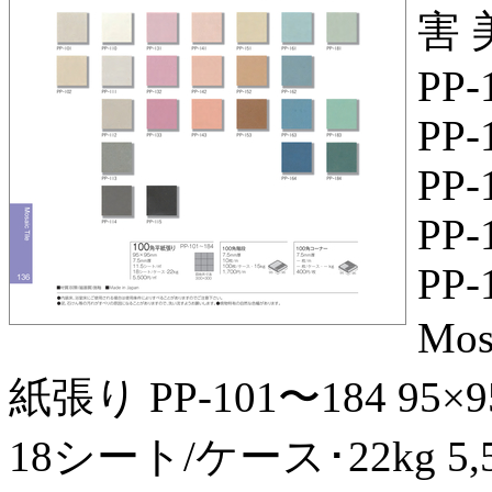
害 美
PP‑
PP‑
PP‑
PP‑
PP‑
Mos
紙張り PP‑101〜184 95×
18シート/ケース･22kg 5,