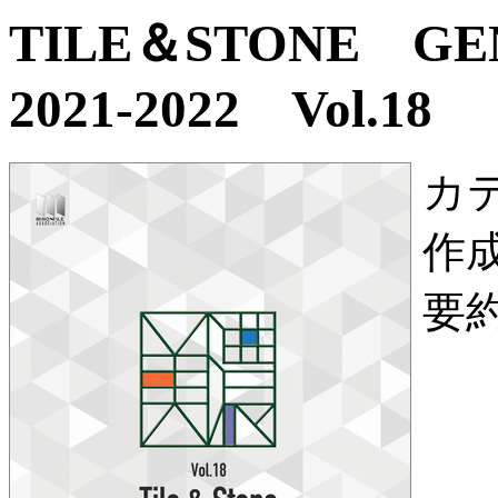
TILE＆STONE G
2021-2022 Vol.18
カ
作
要