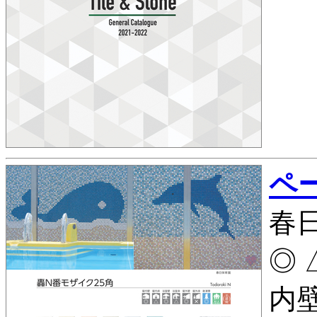
ペー
春
◎ △
内壁