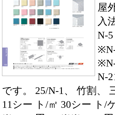
屋外
入法
N‑5
※N‑
※N‑
N‑
です。 25/N‑1、 竹割、 三角
11シー ト/㎡ 30シー ト