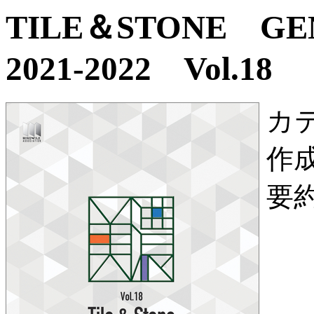
TILE＆STONE G
2021-2022 Vol.18
カ
作
要