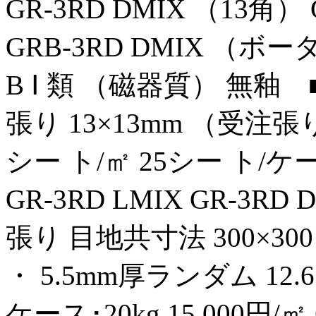
GR‑3RD DMIX （13角）
GRB‑3RD DMIX （ボーダー
B Ⅰ 類 （磁器質） 無釉 ■M
張り 13×13mm （受注張り加
シー ト/㎡ 25シー ト/ケース
GR‑3RD LMIX GR‑3R
張り 目地共寸法 300×300
・ 5.5mm厚ランダム 12.6
ケース･20kg 15,000円/㎡ 