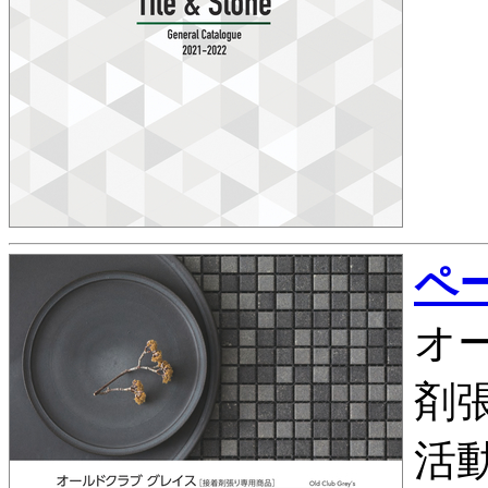
ペー
オ
剤
活