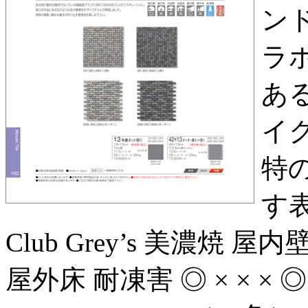
ンド
ラ
あ
イ
特
す表
Club Grey’s 美濃焼 
屋外床 耐凍害 ◎ × × × ◎ 