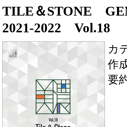
TILE＆STONE G
2021-2022 Vol.18
カ
作
要