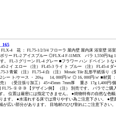
165
FLX‑4 花 ： FL75‑1/2/3/4 フローラ 屋内壁 屋内床 浴室壁 浴室
アイボリー FL‑2 アイスブルー ◎FLX‑4 F‑11MIX バラ 1,55
す。 FL‑3 グリーン FL‑4 グレー ■フラワー ハン ドペイン 
45‑2 イ エロー （注） FL45‑3 ライ ト ブルー （注） FL45‑4
75‑3 青紫 （注） FL75‑4 白 （注） Mosaic Tile 乱形平紙張り（受注
22シー ト/ケース ・ 20㎏ 14, 000円/㎡ ◎ 16, 000円/㎡ ■材質 ： 
） （受注張り加工） 45×45mm 7mm厚 重さ 17g 1,400円/個 FL45
円/個 FL75‑ ① ② ③ 【デザイン例】 （注） 別売です。 バ
す。 位置は厳密には指定できません。 ●焼物特有の自然な色
ります。 ●水濡れする床では滑りやすい為ご注意下さい。 ●壁
幅が広い部分があります。 目地材のひび割れにご注意下さい。