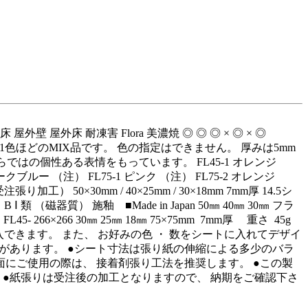
床 屋外壁 屋外床 耐凍害 Flora 美濃焼 ◎ ◎ ◎ × ◎ × ◎
0円/kg 11色ほどのMIX品です。 色の指定はできません。 厚みは5mm
トならではの個性ある表情をもっています。 FL45‑1 オレンジ
 ダークブルー （注） FL75‑1 ピンク （注） FL75‑2 オレンジ
張り加工） 50×30mm / 40×25mm / 30×18mm 7mm厚 14.5シ
B Ⅰ 類 （磁器質） 施釉 ■Made in Japan 50㎜ 40㎜ 30㎜ フラ
‑ 266×266 30㎜ 25㎜ 18㎜ 75×75mm 7mm厚 重さ 45g
ラでご購入できます。 また、 お好みの色 ・ 数をシートに入れてデザイ
幅があります。 ●シート寸法は張り紙の伸縮による多少のバラ
面にご使用の際は、 接着剤張り工法を推奨します。 ●この製
 ●紙張りは受注後の加工となりますので、 納期をご確認下さ