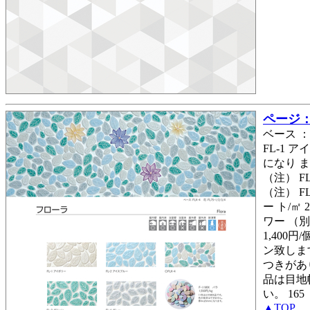
ページ： 
ベース ： 
FL‑1 
になり ま
（注） FL
（注） FL
ー ト/㎡ 
ワー （別売
1,400
ン致しま
つきがあ
品は目地
い。 165
▲TOP