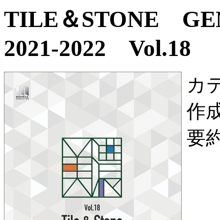
TILE＆STONE G
2021-2022 Vol.18
カ
作
要