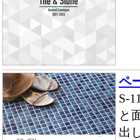
ペー
S‑
と
出し