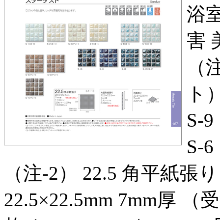
浴室
害 
（注
ト）
S‑
S‑6
（注‑2） 22.5 角平紙張り 
22.5×22.5mm 7mm厚 （