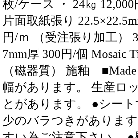
枚/ケース ・ 24㎏ 12,000
片面取紙張り 22.5×22.5mm
円/ｍ （受注張り加工） 300
7mm厚 300円/個 Mosaic Til
（磁器質） 施釉 ■Made 
幅があります。 生産ロ
とがあります。 ●シー
少のバラつきがあります
すい為ご注意下さい。 ●