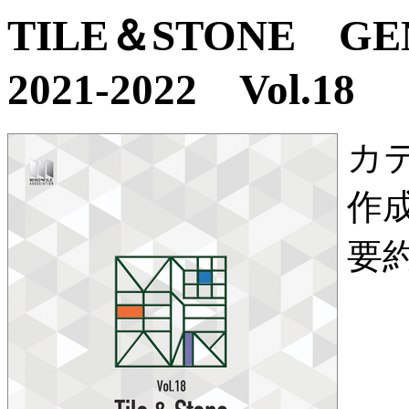
TILE＆STONE G
2021-2022 Vol.18
カ
作
要