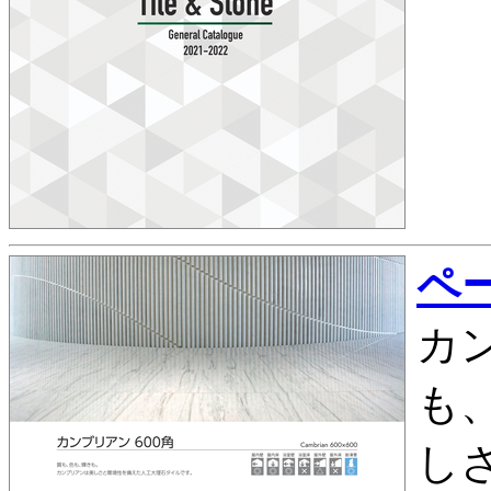
ペー
カン
も
し