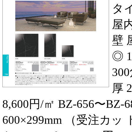
タイ
屋内
壁 
◎ 1
30
厚 
8,600円/㎡ BZ‑656〜BZ‑6
600×299mm （受注カッ ト