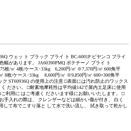
0936Q ウェッ ト ブラック ブライ ト BC‑6001P ビヤンコ ブライ
色幅があります。 JA60390PMQ ポテチーノ ブライ ト
5枚/㎡ 4枚/ケース･33kg 6,200円/㎡ ※7,370円/㎡ 600角平
/㎡ 8枚/ケース･33kg 8,600円/㎡ ※9,850円/㎡ 600×300角平
ッ ト ブラック ST60936Q の使用上の注意 □表面には汚れ防止のワックス
 く ださい。 □耐素地摩耗性は平均値142で屋内土足床に使用
ご利用に はご考慮く ださいます様にお願いいたします。 □
お手入れの際は、 クレンザーなどは細かい傷が付き、 白く
使用して布でこすり落と して水で洗い流し、 拭き取って乾かし