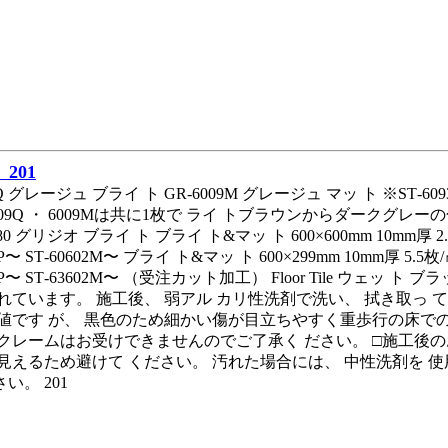
201
9Q グレージュ ブライ ト GR‑6009M グレージュ マッ ト ※ST‑6
6009Q ・ 6009Mは共に1枚で ライ トブラウンからダークグレーの
80 グリジオ ブライ ト ブライ ト&マッ ト 600×600mm 10mm厚 2.7
2P〜 ST‑60602M〜 ブライ ト&マッ ト 600×299mm 10mm厚 5.5枚
02P〜 ST‑63602M〜 （受注カット加工） Floor Tile ウェ
れています。 施工後、 弱アル カリ性洗剤で洗い、 拭き取っ て
値です が、 黒色のため細かい傷が目立ちやすく重歩行の床での
クレームはお受けできませんのでご了承く ださい。 □施工後の
見えるため避けて ください。 汚れた場合には、 中性洗剤を 
さい。 201