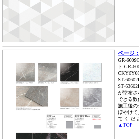
ページ： 
GR‑600
ト GR‑
CKY6Y0
ST‑6060
ST‑636
が塗布さ
できる数
施工後の
ぼやけて
て く だ 
▲TOP