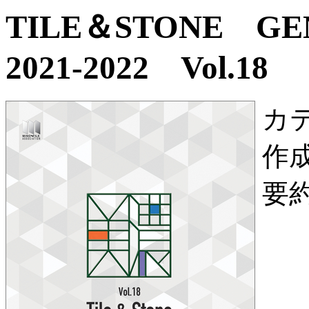
TILE＆STONE G
2021-2022 Vol.18
カ
作
要