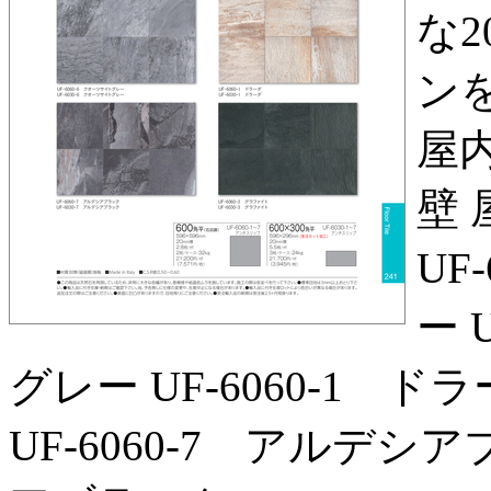
な
ンを
屋内
壁 
UF
ー 
グレー UF‑6060‑1 ドラ
UF‑6060‑7 アルデシア