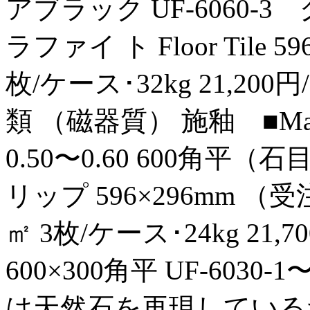
アブラック UF‑6060‑3 
ラファイ ト Floor Tile 59
枚/ケース･32kg 21,200円
類 （磁器質） 施釉 ■Made i
0.50〜0.60 600角平（石
リップ 596×296mm （受
㎡ 3枚/ケース･24kg 21,7
600×300角平 UF‑603
は天然石を再現している