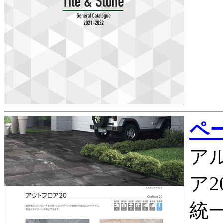
ペー
ア
ア
統