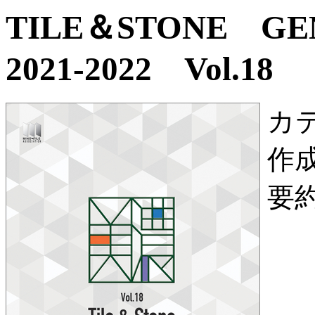
TILE＆STONE G
2021-2022 Vol.18
カ
作
要