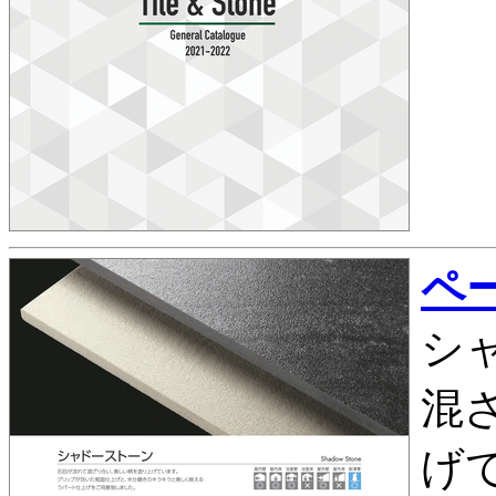
ペー
シ
混
げ