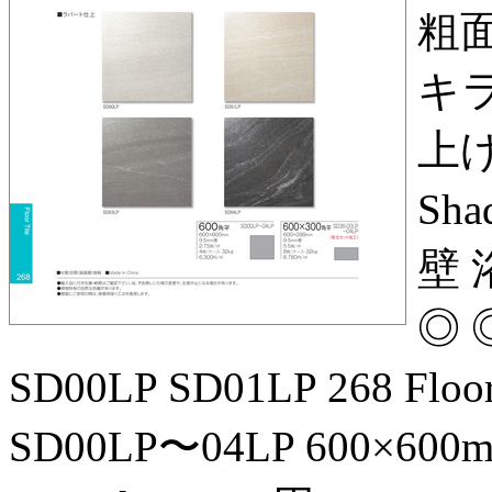
粗
キ
上
Sh
壁 
◎ 
SD00LP SD01LP 268 Floo
SD00LP〜04LP 600×600