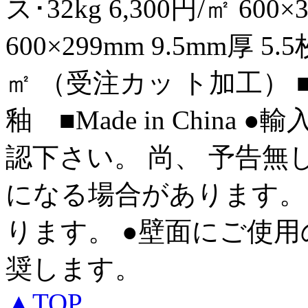
ス･32kg 6,300円/㎡ 600×
600×299mm 9.5mm厚 5.
㎡ （受注カッ ト加工） ■材
釉 ■Made in Chin
認下さい。 尚、 予告無
になる場合があります。
ります。 ●壁面にご使用
奨します。
▲TOP