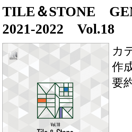
TILE＆STONE G
2021-2022 Vol.18
カ
作
要