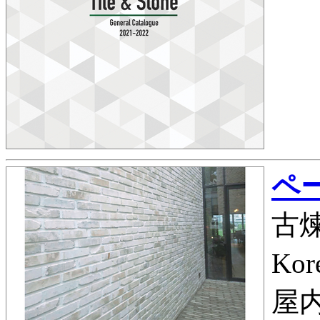
ペー
古煉
Kor
屋内