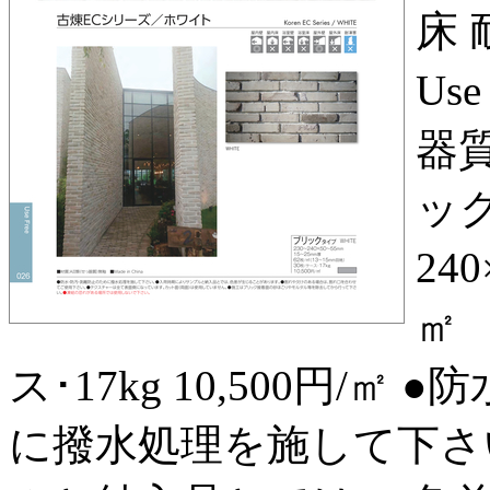
床 耐
Use
器質
ック
24
㎡ 
ス･17kg 10,500円/㎡
に撥水処理を施して下さ