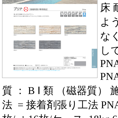
床
よ
な
し
PNA
PNA
質 ： B Ⅰ 類 （磁器質） 施釉
法 = 接着剤張り工法 PNA‑ 4