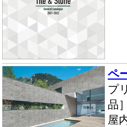
ペー
プリ
品］ 
屋内