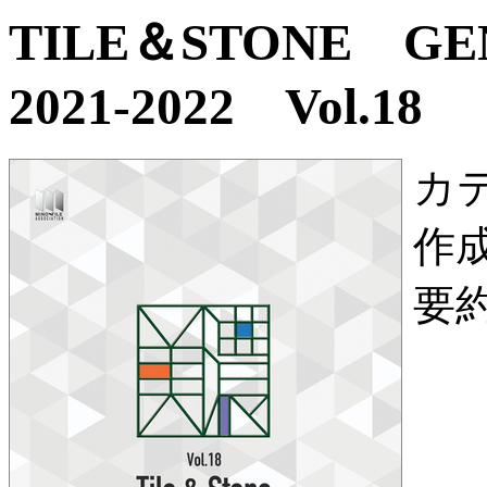
TILE＆STONE G
2021-2022 Vol.18
カ
作
要