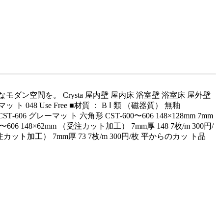
ン空間を。 Crysta 屋内壁 屋内床 浴室壁 浴室床 屋外壁
マッ ト 048 Use Free ■材質 ： B Ⅰ 類 （磁器質） 無釉
T‑606 グレーマッ ト 六角形 CST‑600〜606 148×128mm 7mm
00〜606 148×62mm （受注カット加工） 7mm厚 148 7枚/m 300円/
（受注カット加工） 7mm厚 73 7枚/m 300円/枚 平からのカッ ト品