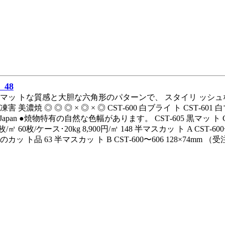
48
マッ トな質感と大胆な六角形のパターンで、 スタイリ ッシュなモダ
害 美濃焼 ◎ ◎ ◎ × ◎ × ◎ CST‑600 白ブライ ト CST‑601 白
in Japan ●焼物特有の自然な色幅があります。 CST‑605 黒マッ ト CS
6枚/㎡ 60枚/ケース･20kg 8,900円/㎡ 148 半マスカッ ト A CST‑6
カッ ト品 63 半マスカッ ト B CST‑600〜606 128×74mm 