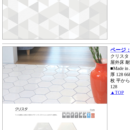
ページ： 
クリスタ 
屋外床 耐凍
■Made 
厚 128 6
枚 平からの
128
▲TOP