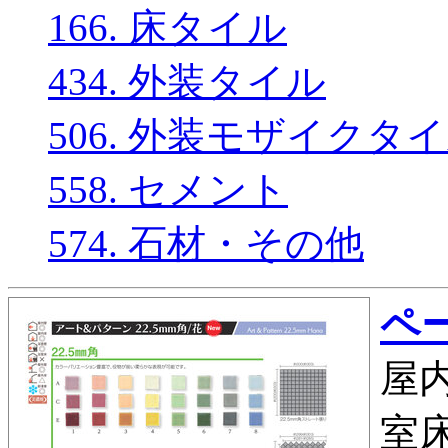
166. 床タイル
434. 外装タイル
506. 外装モザイクタ
558. セメント
574. 石材・その他
ペー
屋内
室床