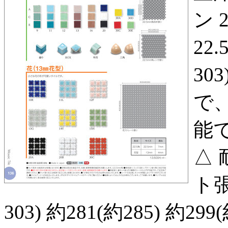
ン 2
22.
30
で
能で
△ 
ト張り
303) 約281(約285) 約299(