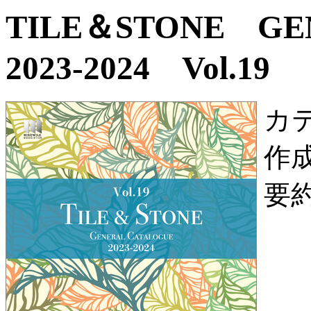
TILE＆STONE G
2023-2024 Vol.19
カ
作
要