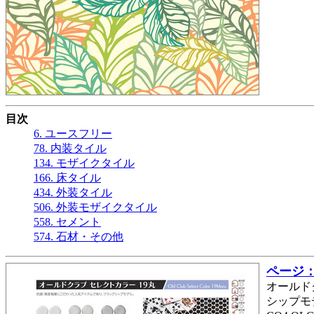
目次
6. ユースフリー
78. 内装タイル
134. モザイクタイル
166. 床タイル
434. 外装タイル
506. 外装モザイクタイル
558. セメント
574. 石材・その他
ページ： 
オールドク
シップモデ