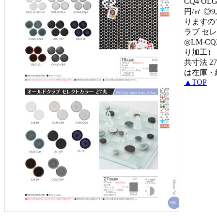
CQ4 OL
円/㎡ ◎9
りますの
ラブ セレク
◎LM-CQ
り加工） 5
共寸法 
は在庫・納期
▲TOP