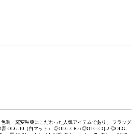
or 19Maru 色調・窯変釉薬にこだわった人気アイテムであり、 フラッグ
LG-10（白マット） ◎OLG-CR-6 ◎OLG-CQ-2 ◎OLG-