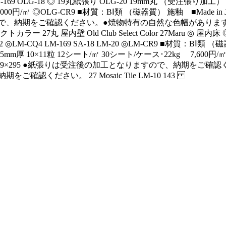
G-169 OLG-18 ◎ 19丸紙張り OLG-20 19mm丸 （受注張り加工） 
,000円/㎡ ◎OLG-CR9 ■材質：BⅠ類 （磁器質） 施釉 ■Made i
で、納期をご確認ください。●焼物特有の自然な色幅があります
トカラー 27丸 屋内壁 Old Club Select Color 27Maru ◎ 
2 ◎LM-CQ4 LM-169 SA-18 LM-20 ◎LM-CR9 ■材質：BⅠ類 
mm厚 10×11粒 12シート/㎡ 30シート/ケース･22kg 7,600円
279×295 ●紙張りは受注後の加工となりますので、納期をご
をご確認ください。 27 Mosaic Tile LM-10 143