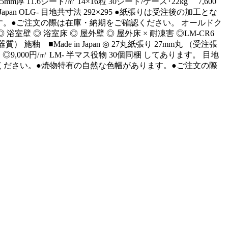
5mm厚 11.6シート/㎡ 14×16粒 30シート/ケース･22kg 7,600
n Japan OLG- 目地共寸法 292×295 ●紙張りは受注後の加工とな
。●ご注文の際は在庫・納期をご確認ください。 オールドク
屋内床 ◎ 浴室壁 ◎ 浴室床 ◎ 屋外壁 ◎ 屋外床 × 耐凍害 ◎LM-CR6
（磁器質） 施釉 ■Made in Japan ◎ 27丸紙張り 27mm丸 （受注張
/㎡ ◎9,000円/㎡ LM- 半マス役物 30個同梱 してあります。 目地
確認ください。●焼物特有の自然な色幅があります。●ご注文の際