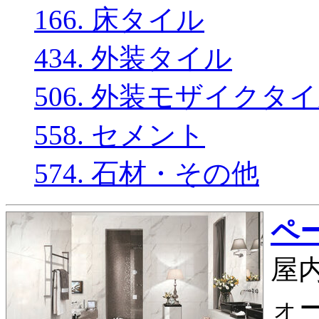
166. 床タイル
434. 外装タイル
506. 外装モザイクタ
558. セメント
574. 石材・その他
ペー
屋内
ォー