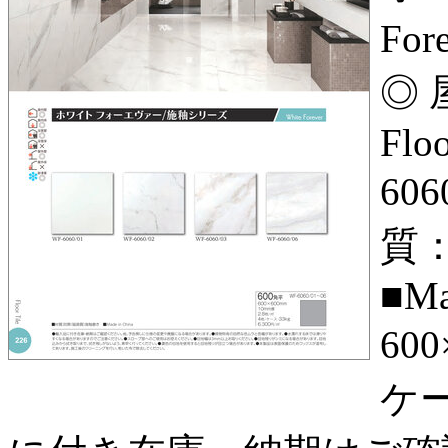
Fo
◎ 
Flo
606
質
■Ma
600
ケー