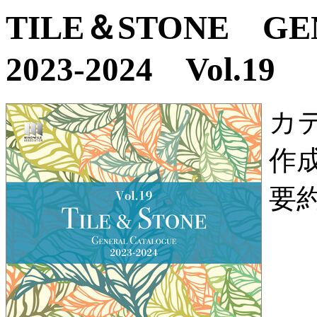
TILE＆STONE G
2023-2024 Vol.19
カ
作
要