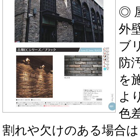
◎ 
外壁
ブリ
防
を
よ
色
割れや欠けのある場合は