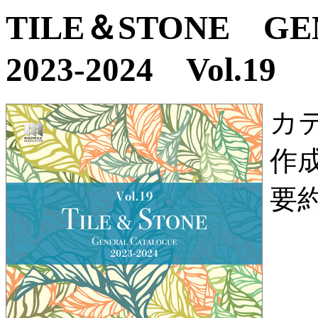
TILE＆STONE G
2023-2024 Vol.19
カ
作
要