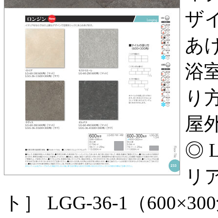
ザ
あげ
浴室
り方
屋外
◎ 
リア
ト］ LGG-36-1（600