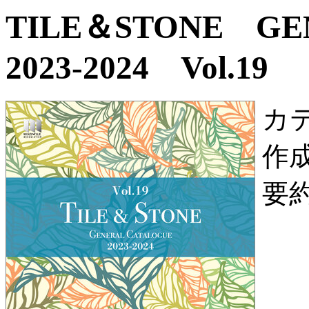
TILE＆STONE G
2023-2024 Vol.19
カ
作
要