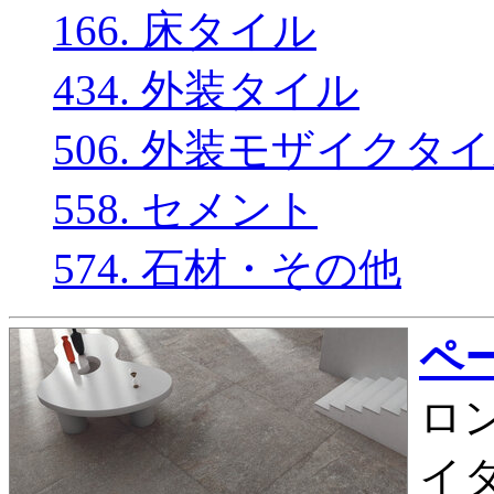
166. 床タイル
434. 外装タイル
506. 外装モザイクタ
558. セメント
574. 石材・その他
ペー
ロン
イ