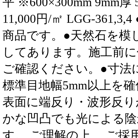
平 ※600×300mm 9mm厚 
11,000円/㎡ LGG-36
商品です。●天然石を模
してあります。施工前に
ご確認ください。●寸法
標準目地幅5mm以上を
表面に端反り・波形反り
かな凹凸でも光による陰
す。 ご理解の上、 ご採