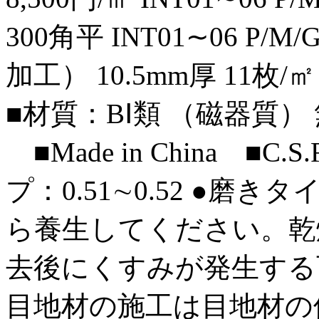
300角平 INT01∼06 P/M
加工） 10.5mm厚 11枚/㎡ 
■材質：BⅠ類 （磁器質
■Made in China ■C
プ：0.51∼0.52 ●
ら養生してください。乾
去後にくすみが発生する
目地材の施工は目地材の