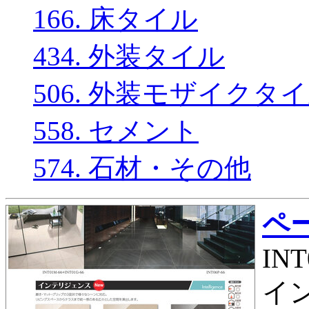
166. 床タイル
434. 外装タイル
506. 外装モザイクタ
558. セメント
574. 石材・その他
ペー
INT
イン