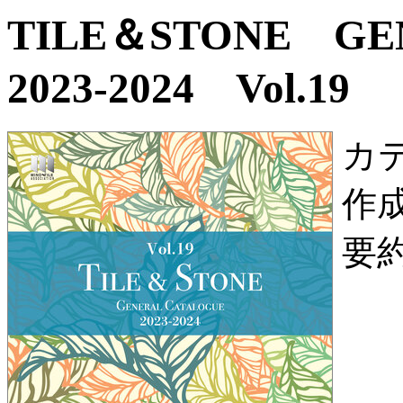
TILE＆STONE G
2023-2024 Vol.19
カ
作
要