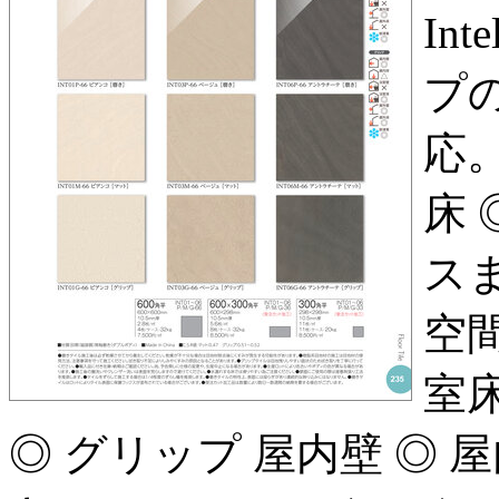
In
プ
応。
床
ス
空
室床
◎ グリップ 屋内壁 ◎ 屋内