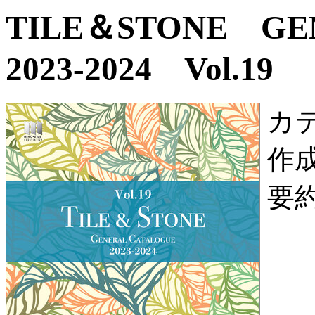
TILE＆STONE G
2023-2024 Vol.19
カ
作
要