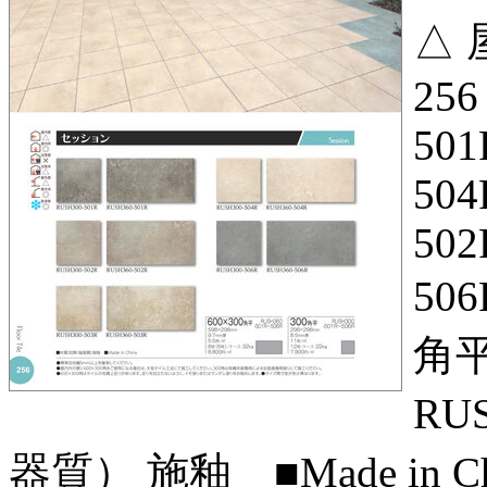
△ 
256
501
504
502
506
角平 
RU
器質） 施釉 ■Made in Chi