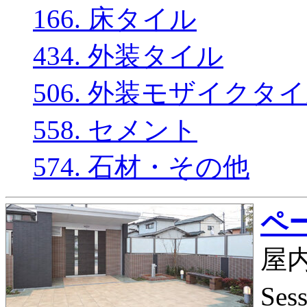
166. 床タイル
434. 外装タイル
506. 外装モザイクタ
558. セメント
574. 石材・その他
ペー
屋内
Se