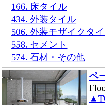
166. 床タイル
434. 外装タイル
506. 外装モザイクタ
558. セメント
574. 石材・その他
ペー
Flo
▲T