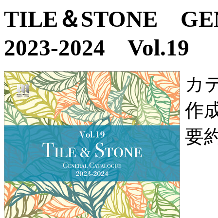
TILE＆STONE G
2023-2024 Vol.19
カ
作
要