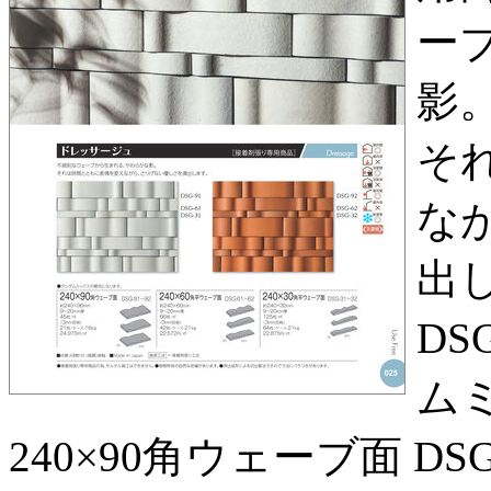
ー
影。
そ
な
出し
DS
ム
240×90角ウェーブ面 DSG