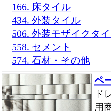
166. 床タイル
434. 外装タイル
506. 外装モザイクタ
558. セメント
574. 石材・その他
ペー
ド
用商