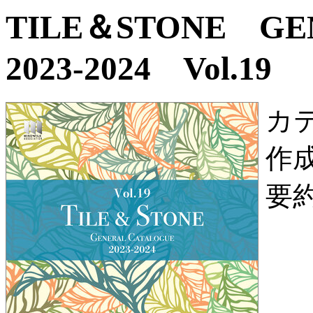
TILE＆STONE G
2023-2024 Vol.19
カ
作
要