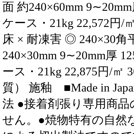
面 約240×60mm 9∼20m
ケース・21kg 22,572円/㎡ 
床 × 耐凍害 ◎ 240×30
240×30mm 9∼20mm厚 
ース・21kg 22,875円/㎡
質） 施釉 ■Made in 
法 ●接着剤張り専用商品
せん。●焼物特有の自然