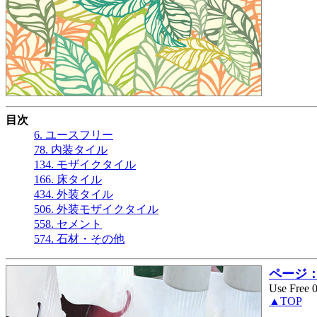
目次
6. ユースフリー
78. 内装タイル
134. モザイクタイル
166. 床タイル
434. 外装タイル
506. 外装モザイクタイル
558. セメント
574. 石材・その他
ページ： 
Use Free 
▲TOP