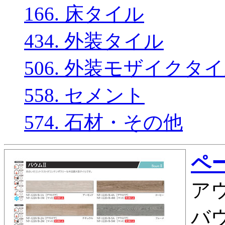
166. 床タイル
434. 外装タイル
506. 外装モザイクタ
558. セメント
574. 石材・その他
ペー
アウ
バウ