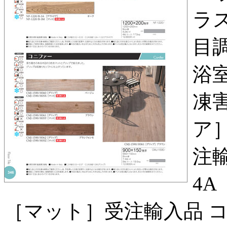
ラ
目
浴室
凍害
ア］
注輸
4A
［マット］受注輸入品 コーヒ