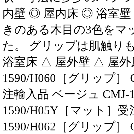
内壁 ◎ 屋内床 ◎ 浴室壁 
きのある木目の3色をマ
た。 グリップは肌触り
浴室床 △ 屋外壁 △ 屋外床
1590/H060［グリップ］ 
注輸入品 ベージュ CMJ-1
1590/H05Y［マット］受
1590/H062［グリップ］ 