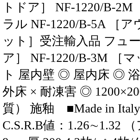
トドア］ NF-1220/B
ラル NF-1220/B-5A ［
ット］受注輸入品 フューメ 
ア］ NF-1220/B-3M
ト 屋内壁 ◎ 屋内床 ◎ 浴
外床 × 耐凍害 ◎ 1200×
質） 施釉 ■Made in Ita
C.S.R.B値：1.26∼1.32