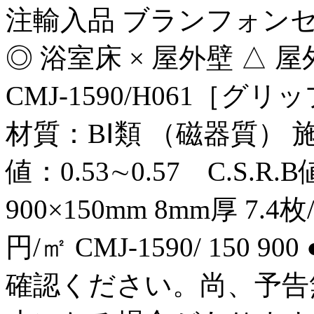
注輸入品 ブランフォンセ 
◎ 浴室床 × 屋外壁 △ 屋外床 
CMJ-1590/H061［グリ
材質：BⅠ類 （磁器質） 施釉 ■
値：0.53∼0.57 C.S.R
900×150mm 8mm厚 7.4枚
円/㎡ CMJ-1590/ 15
確認ください。尚、予告