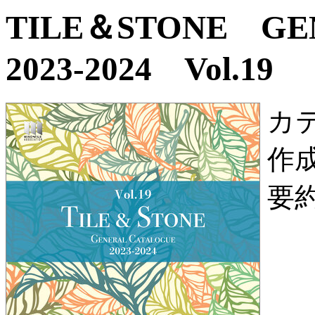
TILE＆STONE G
2023-2024 Vol.19
カ
作
要