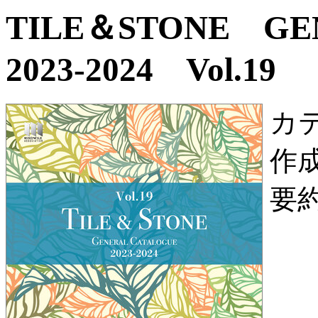
TILE＆STONE G
2023-2024 Vol.19
カ
作
要