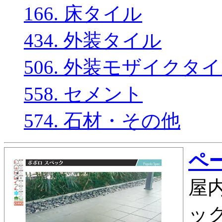
166. 床タイル
434. 外装タイル
506. 外装モザイクタ
558. セメント
574. 石材・その他
ペー
屋内
ック