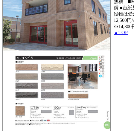
無釉 ■Mad
償 ●台
役物は受注
12,500円
※14,300
▲TOP