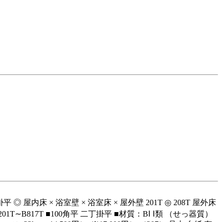
 屋内床 × 浴室壁 × 浴室床 × 屋外壁 201T ◎ 208T 屋外床
形状 B201T∼B817T ■100角平 二丁掛平 ■材質：BⅠ Ⅰ類 （せっ器質）