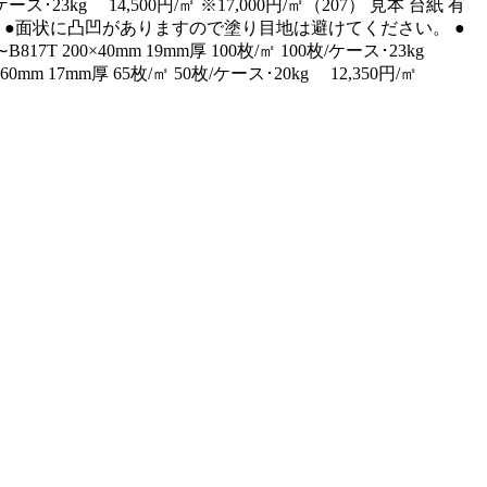
5枚/ケース･23kg 14,500円/㎡ ※17,000円/㎡（207） 見本 台紙 有
。●面状に凸凹がありますので塗り目地は避けてください。 ●
200×40mm 19mm厚 100枚/㎡ 100枚/ケース･23kg
 227×60mm 17mm厚 65枚/㎡ 50枚/ケース･20kg 12,350円/㎡