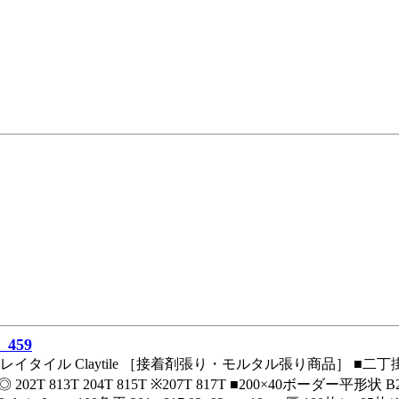
459
レイタイル Claytile ［接着剤張り・モルタル張り商品］ ■二丁掛平 ◎
◎ 202T 813T 204T 815T ※207T 817T ■200×40ボーダー平