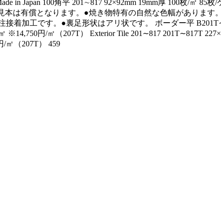
e in Japan 100角平 201∼817 92×92mm 19mm厚 100枚/㎡ 8
紙見本は有償となります。●焼き物特有の自然な色幅があります
接着加工です。●裏足形状はアリ状です。 ボーダー平 B201T∼B817T 
/㎡ ※14,750円/㎡（207T） Exterior Tile 201∼817 201T∼817T
円/㎡（207T） 459