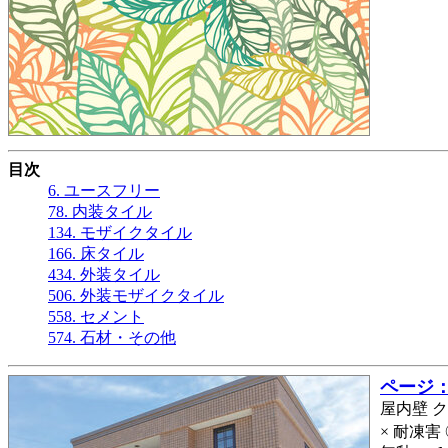
目次
6. ユースフリー
78. 内装タイル
134. モザイクタイル
166. 床タイル
434. 外装タイル
506. 外装モザイクタイル
558. セメント
574. 石材・その他
ページ： 
屋内壁 ク
× 耐凍害 