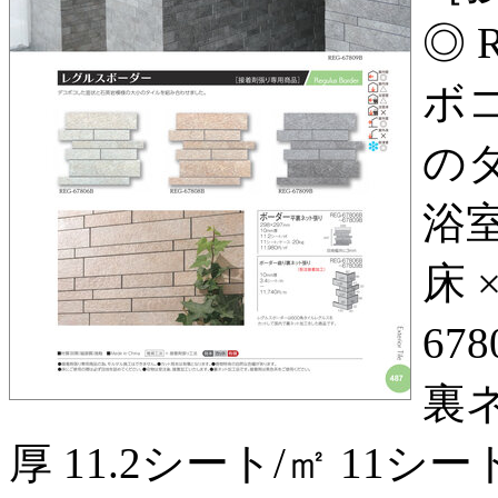
◎ R
ボ
の
浴室
床 
67
裏ネ
厚 11.2シート/㎡ 11シート