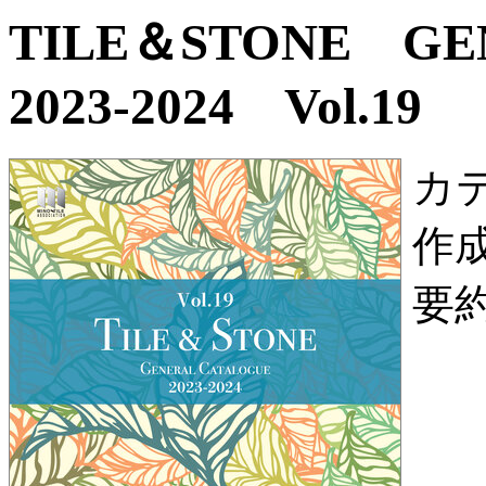
TILE＆STONE G
2023-2024 Vol.19
カ
作
要