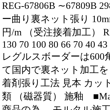
REG-67806B ∼67809B
ー曲り裏ネット張り 10mm厚 
円/m （受注接着加工） REG-6
130 70 100 80 66 70 40 43
レグルスボーダーは600
て国内で裏ネット加工をし
着剤張り工法 見本 カット 有償 
類 （磁器質） 施釉 ■Mad
商品の為、 モルタル施