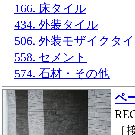
166. 床タイル
434. 外装タイル
506. 外装モザイクタ
558. セメント
574. 石材・その他
ペー
RE
［