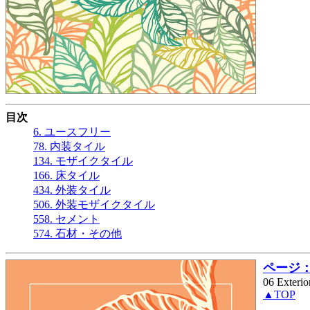
目次
6. ユースフリー
78. 内装タイル
134. モザイクタイル
166. 床タイル
434. 外装タイル
506. 外装モザイクタイル
558. セメント
574. 石材・その他
ページ： 
06 Exteri
▲TOP