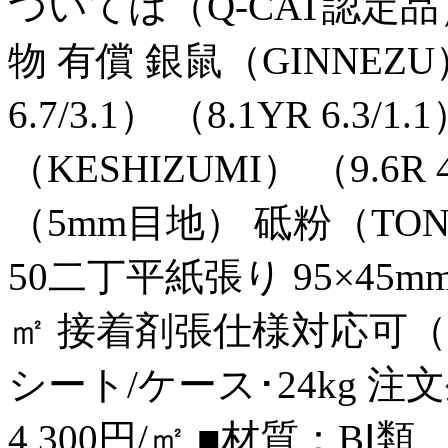
ついては（Q-CAT認定品
物 有償 銀鼠（GINNEZU）
6.7/3.1） （8.1YR 6.3/1
（KESHIZUMI） （9.6R 
（5mm目地） 砥粉（TONOK
50二丁平紙張り 95×45mm
㎡ 接着剤張仕様対応可（注
シート/ケース･24kg 
4,300円/㎡ ■材質：BⅠ類