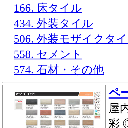
166. 床タイル
434. 外装タイル
506. 外装モザイクタ
558. セメント
574. 石材・その他
ペー
屋内
彩 