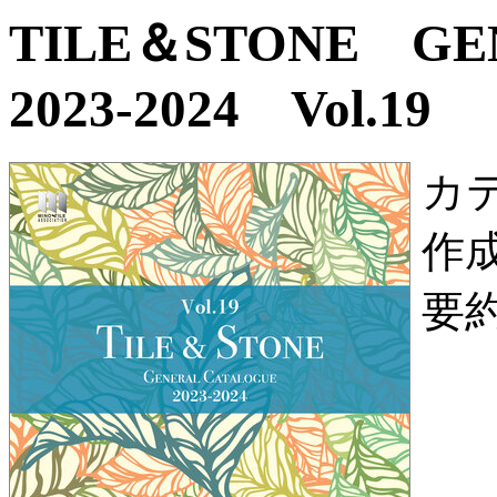
TILE＆STONE G
2023-2024 Vol.19
カ
作
要