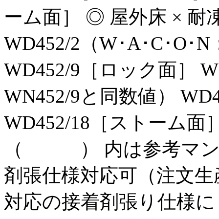
ーム面］ ◎ 屋外床 × 耐
WD452/2（W･A･C･O･
WD452/9［ロック面］ WD
WN452/9と同数値） WD
WD452/18［ストーム面］
（ ） 内は参考マンセ
剤張仕様対応可（注文生産
対応の接着剤張り仕様に 