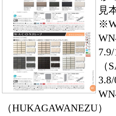
見本
※W
WN4
7.9
（S
3.
WN
（HUKAGAWANEZU） （1