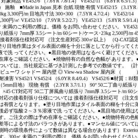
象商品 VE452/6 （7.6YR 7.8/1.4） VE452/11 （6.8YR 6.5/1.3）
施釉 ■Made in Japan 見本 台紙 現物 有償 VE452/15 （3.1YR
g 3,300円/m 目地共寸法 300×300 （7.5YR 4.7/2.4） VE452/14
 4,300円/㎡ VE452/10 （7.9YR 5.2/2.7） VE452/13 （5
 未満のご利用の際は、価格 をお問い合わせください。 VE452/9 （8.3YR 6
張り 7mm厚 3.5シート/m 60シート/ケース･23kg 2,500円/m 4
 接着剤張仕様対応可 （注文生産対応 300㎡以上） （Q-CAT
塗り目地作業はタイル表面の糊を十分に落としてから行ってく
液で洗 ってください。●黒目地の使用はなるべく避けてくださ
在庫をご確認ください。●焼物特有の自然な色幅が あります。
ついては、当社規定に基づき計測した参考での数値です。 （計
ビューワ シャドー 屋内壁 ◎ View-wa Shadow 屋内床 （
耐凍害 VS452/1 VS452/4 （6.0YR 8.4/0.4） VS452/6 ■材
0 （5mm目地） 現物 有償 （2.3YR 3.7/1.1） 90° 50二丁曲り紙張り
 ×45 CT対応可 50二丁屏風曲り紙張り 7mm厚 3.5シート/m 60シート/ケース
対応の接着剤張り仕様については 接着剤張仕様対応可 （注文生産対
は有償となります。●塗り目地作業はタイル表面の糊を十分に
後必ず塩酸２∼３％溶液で洗 ってください。●黒目地の使用は
す。ご注文の際は予め在庫をご確認ください。●焼物特有の色幅
差等による寸法のバラつきがあります。●マンセル値については
時の環境条件によって数値は異なる場合があります） Exterior Mo
300㎡ 未満のご利用の際は、価格 をお問い合わせください。 VS452/15