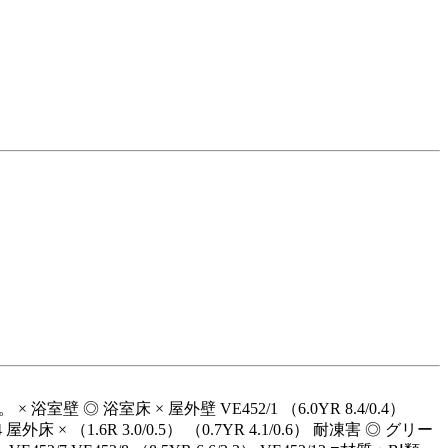
 ◎ 浴室床 × 屋外壁 VE452/1 （6.0YR 8.4/0.4）
452/4 屋外床 × （1.6R 3.0/0.5） （0.7YR 4.1/0.6） 耐凍害 ◎ グリー