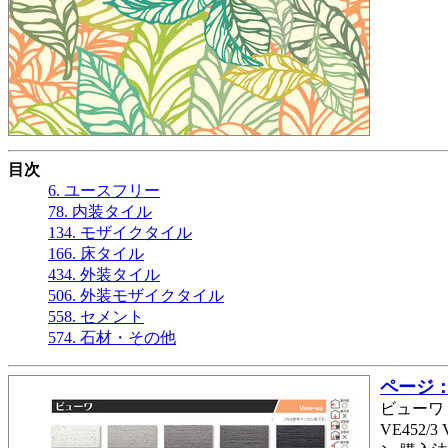
目次
6. ユースフリー
78. 内装タイル
134. モザイクタイル
166. 床タイル
434. 外装タイル
506. 外装モザイクタイル
558. セメント
574. 石材・その他
ページ： 
ビューワ 
VE452/3 