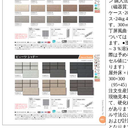
ン 購入法 対
（磁器質） 
ケース･20k
ス･24kg
す。300㎡
丁屏風曲り紙
ついては
ます。●
∼３％溶
際は予め
セル値に
ります） 
屋外床 × 
300×30
（95+45）
注文生産
現物見本
て、硬化
がありま
ル寸法公
および計測
となります。