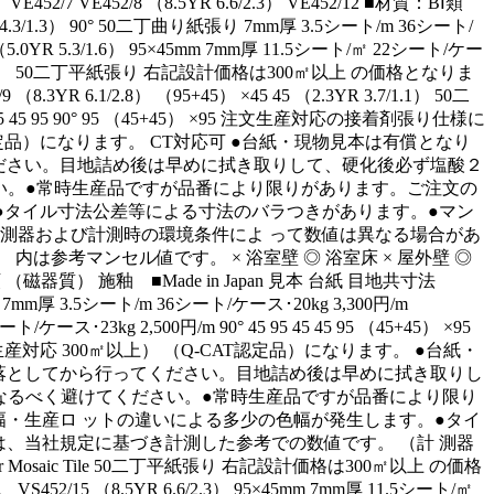
 VE452/7 VE452/8 （8.5YR 6.6/2.3） VE452/12 ■材質：BⅠ類
 4.3/1.3） 90° 50二丁曲り紙張り 7mm厚 3.5シート/m 36シート/
 （5.0YR 5.3/1.6） 95×45mm 7mm厚 11.5シート/㎡ 22シート/ケー
.8YR 5.9/1.4） 50二丁平紙張り 右記設計価格は300㎡以上 の価格となりま
.1/2.8） （95+45） ×45 45 （2.3YR 3.7/1.1） 50二
5 45 95 90° 95 （45+45） ×95 注文生産対応の接着剤張り仕様に
認定品）になります。 CT対応可 ●台紙・現物見本は有償となり
ださい。目地詰め後は早めに拭き取りして、硬化後必ず塩酸２
い。●常時生産品ですが品番により限りがあります。ご注文の
●タイル寸法公差等による寸法のバラつきがあります。●マン
測器および計測時の環境条件によ って数値は異なる場合があ
 ） 内は参考マンセル値です。 × 浴室壁 ◎ 浴室床 × 屋外壁 ◎
質：BⅠ類 （磁器質） 施釉 ■Made in Japan 見本 台紙 目地共寸法
 7mm厚 3.5シート/m 36シート/ケース･20kg 3,300円/m
･23kg 2,500円/m 90° 45 95 45 45 95 （45+45） ×95
応 300㎡以上） （Q-CAT認定品）になります。 ●台紙・
落としてから行ってください。目地詰め後は早めに拭き取りし
なるべく避けてください。●常時生産品ですが品番により限り
・生産ロ ットの違いによる多少の色幅が発生します。●タイ
、当社規定に基づき計測した参考での数値です。 （計 測器
saic Tile 50二丁平紙張り 右記設計価格は300㎡以上 の価格
 （8.5YR 6.6/2.3） 95×45mm 7mm厚 11.5シート/㎡