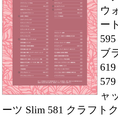
ウォ
ート
59
ブラ
6
57
ャ
ーツ Slim 581 クラフト