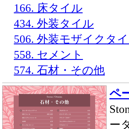
166. 床タイル
434. 外装タイル
506. 外装モザイクタ
558. セメント
574. 石材・その他
ペー
St
ータ