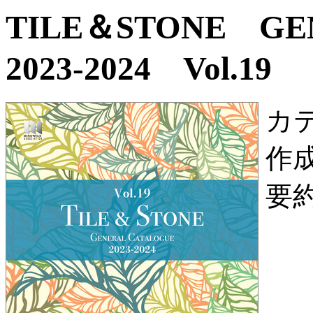
TILE＆STONE G
2023-2024 Vol.19
カ
作
要