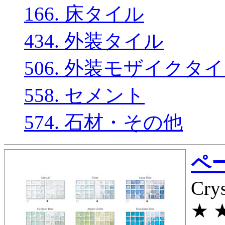
166. 床タイル
434. 外装タイル
506. 外装モザイクタ
558. セメント
574. 石材・その他
ペー
Cry
★ ★