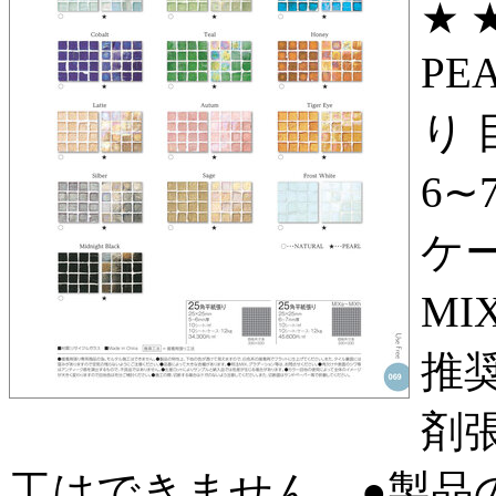
★ 
PE
り 
6∼
ケー
MI
推奨
剤
工はできません。●製品