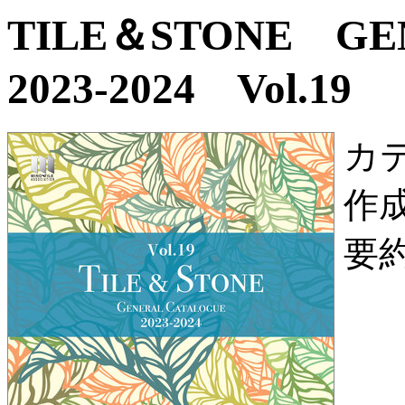
TILE＆STONE G
2023-2024 Vol.19
カ
作
要