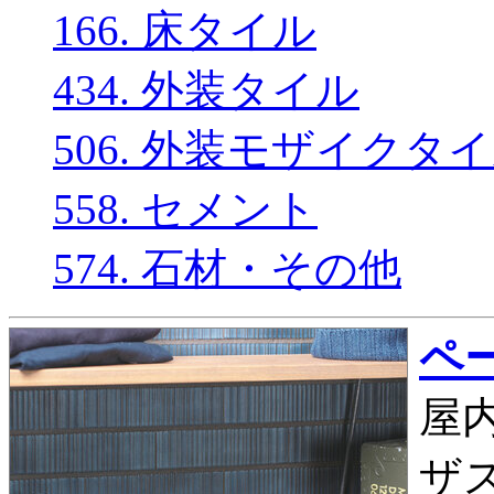
166. 床タイル
434. 外装タイル
506. 外装モザイクタ
558. セメント
574. 石材・その他
ペー
屋内
ザス