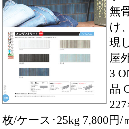
無
け
現し
屋外
3 
品 O
227
枚/ケース･25kg 7,800円