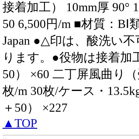
接着加工） 10mm厚 90° 1
50 6,500円/m ■材質：B
Japan ●△印は、酸洗
ります。●役物は接着加工と
50） ×60 二丁屏風曲り（
枚/m 30枚/ケース・13.5kg 9
＋50） ×227
▲TOP