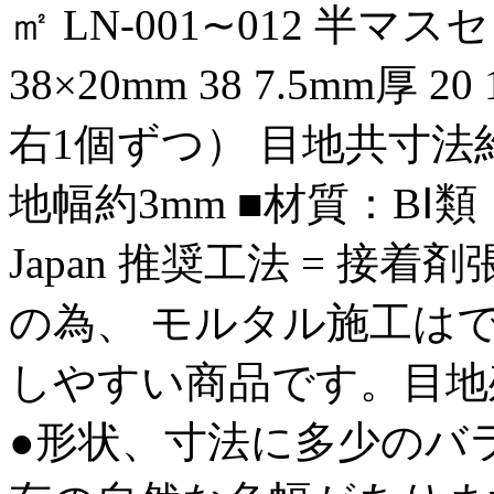
㎡ LN-001∼012 半
38×20mm 38 7.5mm厚 
右1個ずつ） 目地共寸法約2
地幅約3mm ■材質：BⅠ類 
Japan 推奨工法 = 接
の為、 モルタル施工は
しやすい商品です。目地
●形状、寸法に多少のバ