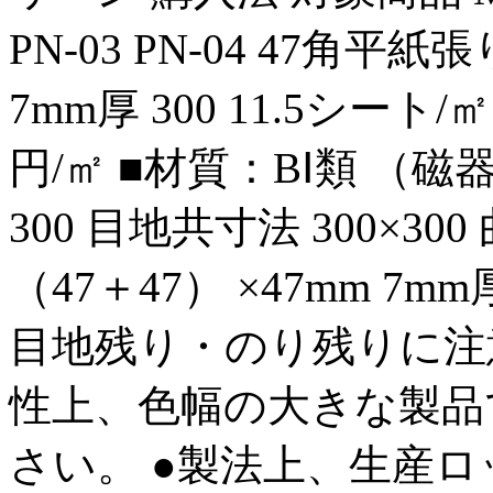
PN-03 PN-04 47角平紙張り
7mm厚 300 11.5シート/㎡
円/㎡ ■材質：BⅠ類 （磁器質）
300 目地共寸法 300×
（47＋47） ×47mm 7mm厚
目地残り・のり残りに注
性上、色幅の大きな製品
さい。 ●製法上、生産