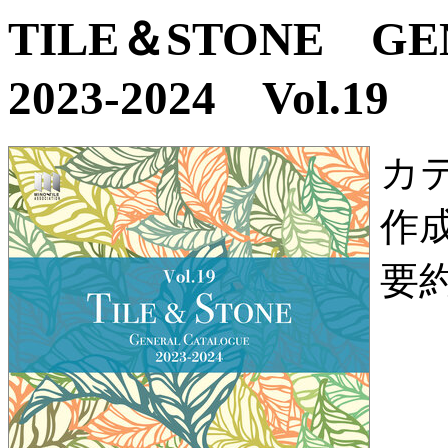
TILE＆STONE G
2023-2024 Vol.19
カ
作
要