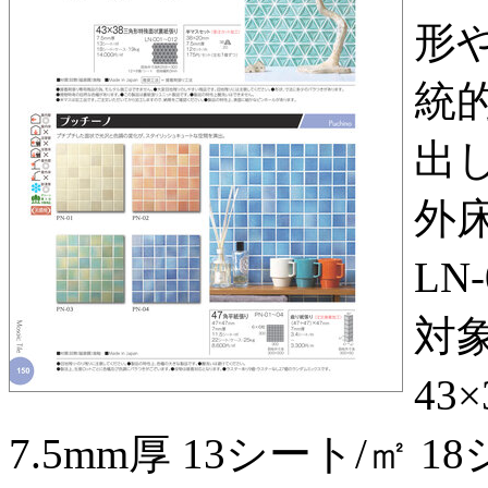
形
統
出し
外床
LN
対象商
43
7.5mm厚 13シート/㎡ 18