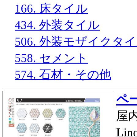
166. 床タイル
434. 外装タイル
506. 外装モザイクタ
558. セメント
574. 石材・その他
ペー
屋内
Li