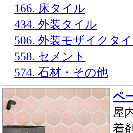
166. 床タイル
434. 外装タイル
506. 外装モザイクタ
558. セメント
574. 石材・その他
ペー
屋内
着剤