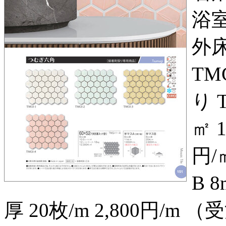
浴室
外床
TM
り 
㎡ 
円/
B 8
厚 20枚/m 2,800円/