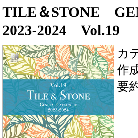
TILE＆STONE G
2023-2024 Vol.19
カ
作
要