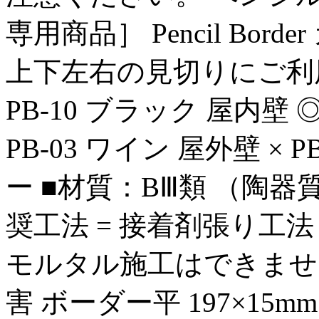
専用商品］ Pencil Bo
上下左右の見切りにご利用
PB-10 ブラック 屋内壁 ◎
PB-03 ワイン 屋外壁 × P
ー ■材質：BⅢ類 （陶器質） 
奨工法 = 接着剤張り工
モルタル施工はできません。
害 ボーダー平 197×15mm 1