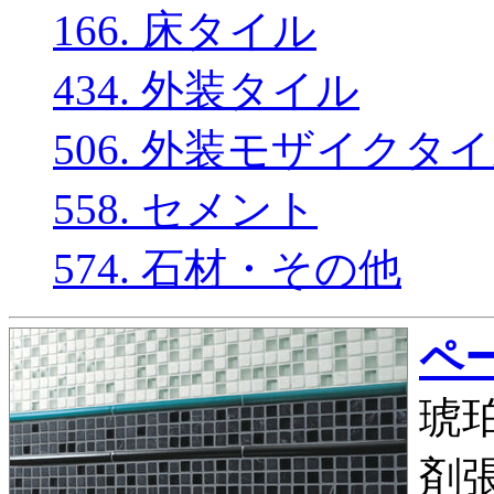
166. 床タイル
434. 外装タイル
506. 外装モザイクタ
558. セメント
574. 石材・その他
ペー
琥珀
剤