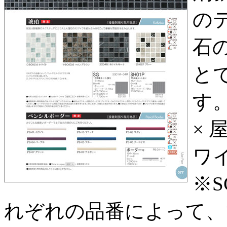
の
石
と
す。
× 
ワイ
※S
れぞれの品番によって、