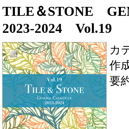
TILE＆STONE G
2023-2024 Vol.19
カ
作
要