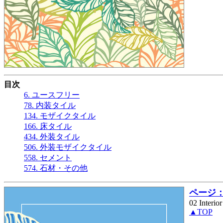
目次
6. ユースフリー
78. 内装タイル
134. モザイクタイル
166. 床タイル
434. 外装タイル
506. 外装モザイクタイル
558. セメント
574. 石材・その他
ページ： 
02 Interio
▲TOP